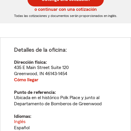
de
de
5
5
o continuar con una cotización
dígitos
dígitos
Todas las cotizaciones y documentos serán proporcionados en inglés.
Detalles de la oficina:
Dirección física:
435 E Main Street Suite 120
Greenwood
,
IN
46143-1454
Cómo llegar
Punto de referencia:
Ubicada en el histórico Polk Place y junto al
Departamento de Bomberos de Greenwood
Idiomas:
Inglés
Español