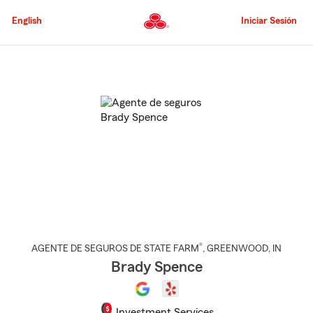
Pasar
al
English
Iniciar Sesión
contenido
principal
Comienzo
del
contenido
principal
®
AGENTE DE SEGUROS DE STATE FARM
,
GREENWOOD
, IN
Brady Spence
Investment Services