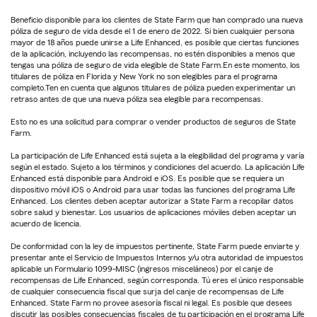
Beneficio disponible para los clientes de State Farm que han comprado una nueva
póliza de seguro de vida desde el 1 de enero de 2022. Si bien cualquier persona
mayor de 18 años puede unirse a Life Enhanced, es posible que ciertas funciones
de la aplicación, incluyendo las recompensas, no estén disponibles a menos que
tengas una póliza de seguro de vida elegible de State Farm.En este momento, los
titulares de póliza en Florida y New York no son elegibles para el programa
completo.Ten en cuenta que algunos titulares de póliza pueden experimentar un
retraso antes de que una nueva póliza sea elegible para recompensas.
Esto no es una solicitud para comprar o vender productos de seguros de State
Farm.
La participación de Life Enhanced está sujeta a la elegibilidad del programa y varía
según el estado. Sujeto a los términos y condiciones del acuerdo. La aplicación Life
Enhanced está disponible para Android e iOS. Es posible que se requiera un
dispositivo móvil iOS o Android para usar todas las funciones del programa Life
Enhanced. Los clientes deben aceptar autorizar a State Farm a recopilar datos
sobre salud y bienestar. Los usuarios de aplicaciones móviles deben aceptar un
acuerdo de licencia.
De conformidad con la ley de impuestos pertinente, State Farm puede enviarte y
presentar ante el Servicio de Impuestos Internos y/u otra autoridad de impuestos
aplicable un Formulario 1099-MISC (ingresos misceláneos) por el canje de
recompensas de Life Enhanced, según corresponda. Tú eres el único responsable
de cualquier consecuencia fiscal que surja del canje de recompensas de Life
Enhanced. State Farm no provee asesoría fiscal ni legal. Es posible que desees
discutir las posibles consecuencias fiscales de tu participación en el programa Life