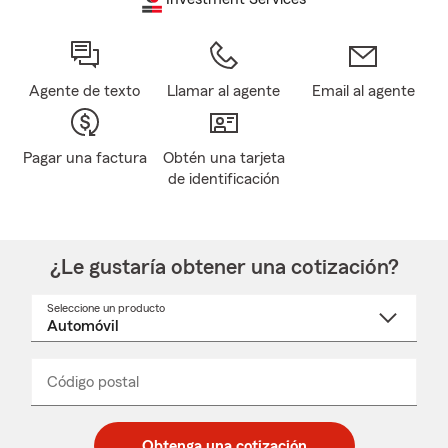
Agente de texto
Llamar al agente
Email al agente
Pagar una factura
Obtén una tarjeta
de identificación
¿Le gustaría obtener una cotización?
Seleccione un producto
Seleccione
un
nombre
de
producto
del
Código postal
Ingresa
Ingresa
_____
menú
un
un
desplegable
código
código
postal
postal
Obtenga una cotización