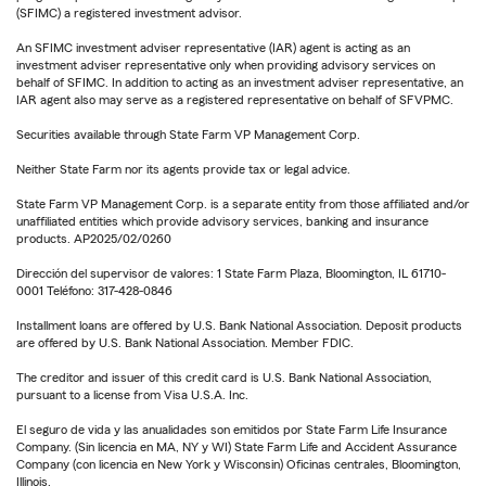
(SFIMC) a registered investment advisor.
An SFIMC investment adviser representative (IAR) agent is acting as an
investment adviser representative only when providing advisory services on
behalf of SFIMC. In addition to acting as an investment adviser representative, an
IAR agent also may serve as a registered representative on behalf of SFVPMC.
Securities available through State Farm VP Management Corp.
Neither State Farm nor its agents provide tax or legal advice.
State Farm VP Management Corp. is a separate entity from those affiliated and/or
unaffiliated entities which provide advisory services, banking and insurance
products. AP2025/02/0260
Dirección del supervisor de valores: 1 State Farm Plaza, Bloomington, IL 61710-
0001 Teléfono: 317-428-0846
Installment loans are offered by U.S. Bank National Association. Deposit products
are offered by U.S. Bank National Association. Member FDIC.
The creditor and issuer of this credit card is U.S. Bank National Association,
pursuant to a license from Visa U.S.A. Inc.
El seguro de vida y las anualidades son emitidos por State Farm Life Insurance
Company. (Sin licencia en MA, NY y WI) State Farm Life and Accident Assurance
Company (con licencia en New York y Wisconsin) Oficinas centrales, Bloomington,
Illinois.